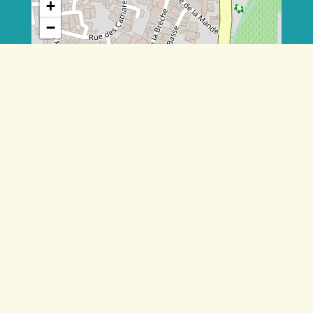
+
−
Leaflet
|
©
OpenStreetMap
contributors
Surveillance épidémique
Trouver une pharmacie de garde