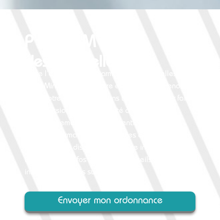
PHARMACIE
des Capitelles
Toute l’équipe de la Pharmacie des Capitelles à
Laure Minervois est à votre écoute : nous prenons à
coeur votre santé et mettons tout notre savoir faire
de professionnels de la santé à votre service.
En prolongement de cette attention de tous les
jours, la Pharmacie des Capitelles est heureuse de
mettre à votre disposition son site internet où vous
trouverez des infos santé, des conseils et toutes les
informations utiles sur la pharmacie.
Envoyer mon ordonnance