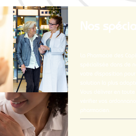
Nos spécia
La Pharmacie des Capit
spécialisée dans de 
votre disposition pour
solution la plus adapt
Vous délivrer en tout
vérifier vos ordonnanc
pharmacien.