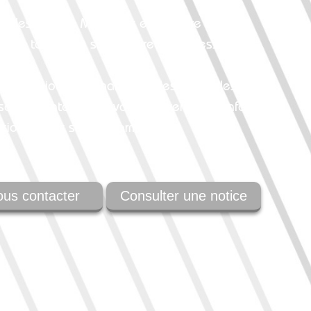
elles à Laure Minervois est à votre écoute :
tons tout notre savoir faire de professionnels
ous les jours, la Pharmacie des Capitelles est
on site internet où vous trouverez des infos
tions utiles sur la pharmacie.
us contacter
Consulter une notice