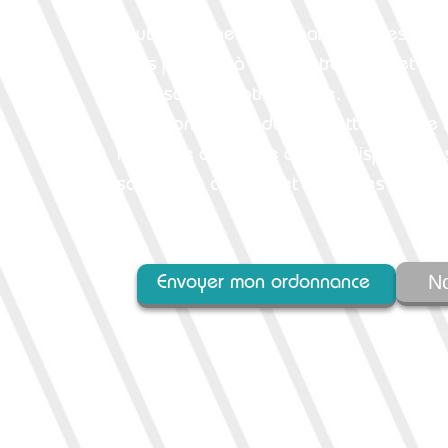
Toute l’équipe de la Pharmacie des Capit
nous prenons à coeur votre santé et met
de la santé à votre service.
En prolongement de cette attention de t
heureuse de mettre à votre disposition s
santé, des conseils et toutes les informa
No
Envoyer mon ordonnance